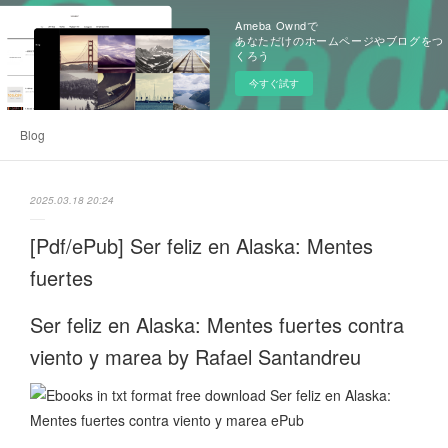
Ameba Owndで
あなただけのホームページやブログをつ
くろう
今すぐ試す
Blog
2025.03.18 20:24
[Pdf/ePub] Ser feliz en Alaska: Mentes
fuertes
Ser feliz en Alaska: Mentes fuertes contra
viento y marea by Rafael Santandreu